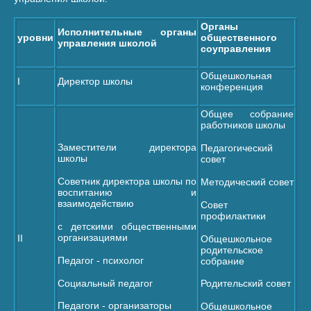
Органы
Исполнительные органы
уровни
общественного
управления школой
соуправления
Общешкольная
I
Директор школы
конференция
Общее собрание
работников школы
Заместители директора
Педагогический
школы
совет
Советник директора школы по
Методический совет
воспитанию и
взаимодействию
Совет
профилактики
с детскими общественными
организациями
II
Общешкольное
родительское
Педагог - психолог
собрание
Социальный педагог
Родительский совет
Педагоги - организаторы
Общешкольное