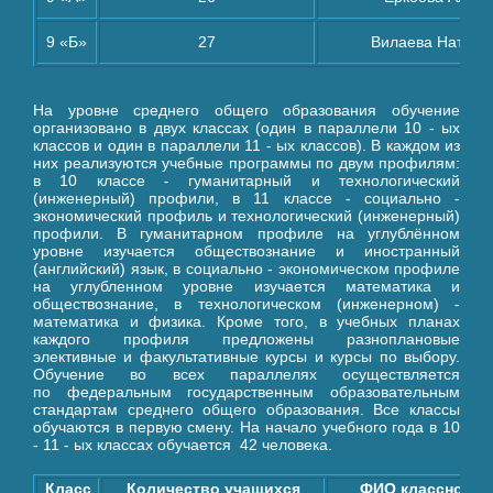
9 «Б»
27
Вилаева Наталь
На уровне среднего общего образования обучение
организовано в двух классах (один в параллели 10 - ых
классов и один в параллели 11 - ых классов). В каждом из
них реализуются учебные программы по двум профилям:
в 10 классе - гуманитарный и технологический
(инженерный) профили, в 11 классе - социально -
экономический профиль и технологический (инженерный)
профили. В гуманитарном профиле на углублённом
уровне изучается обществознание и иностранный
(английский) язык, в социально - экономическом профиле
на углубленном уровне изучается математика и
обществознание, в технологическом (инженерном) -
математика и физика. Кроме того, в учебных планах
каждого профиля предложены разноплановые
элективные и факультативные курсы и курсы по выбору.
Обучение во всех параллелях осуществляется
по федеральным государственным образовательным
стандартам среднего общего образования. Все классы
обучаются в первую смену. На начало учебного года в 10
- 11 - ых классах обучается 42 человека.
Класс
Количество учащихся
ФИО классного 