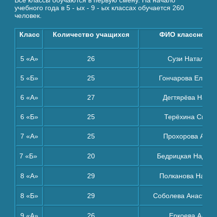
учебного года в 5 - ых - 9 - ых классах обучается 260
человек.
Класс
Количество учащихся
ФИО классного 
5 «А»
26
Сузи Наталья 
5 «Б»
25
Гончарова Елена
6 «А»
27
Дегтярёва Натал
6 «Б»
25
Терёхина Светл
7 «А»
25
Прохорова Анна
7 «Б»
20
Бедрицкая Надежд
8 «А»
29
Полканова Натал
8 «Б»
29
Соболева Анастаси
9 «А»
26
Еркоева Алёна