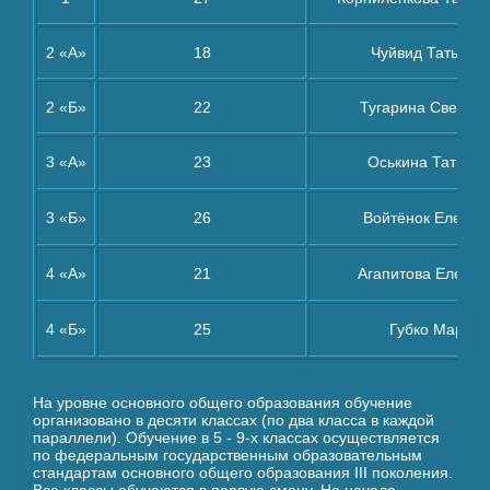
2 «А»
18
Чуйвид Татьяна
2 «Б»
22
Тугарина Светла
3 «А»
23
Оськина Татьян
3 «Б»
26
Войтёнок Елена 
4 «А»
21
Агапитова Елена
4 «Б»
25
Губко Марин
На уровне основного общего образования обучение
организовано в десяти классах (по два класса в каждой
параллели). Обучение в 5 - 9-х классах осуществляется
по федеральным государственным образовательным
стандартам основного общего образования III поколения.
Все классы обучаются в первую смену. На начало