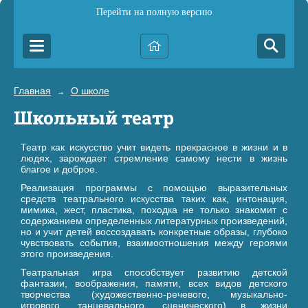
Перейти на полную версию
Главная
О школе
→
Школьный театр
Театр как искусство учит видеть прекрасное в жизни и в
людях, зарождает стремление самому нести в жизнь
благое и доброе.
Реализация программы с помощью выразительных
средств театрального искусства таких как, интонация,
мимика, жест, пластика, походка не только знакомит с
содержанием определенных литературных произведений,
но и учит детей воссоздавать конкретные образы, глубоко
чувствовать события, взаимоотношения между героями
этого произведения.
Театральная игра способствует развитию детской
фантазии, воображения, памяти, всех видов детского
творчества (художественно-речевого, музыкально-
игрового, танцевального, сценического) в жизни