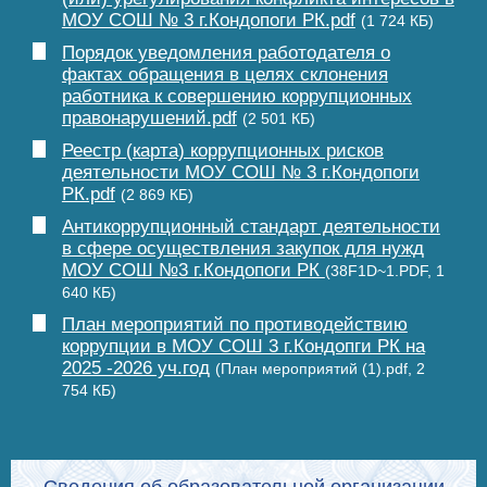
МОУ СОШ № 3 г.Кондопоги РК.pdf
(1 724 КБ)
Порядок уведомления работодателя о
фактах обращения в целях склонения
работника к совершению коррупционных
правонарушений.pdf
(2 501 КБ)
Реестр (карта) коррупционных рисков
деятельности МОУ СОШ № 3 г.Кондопоги
РК.pdf
(2 869 КБ)
Антикоррупционный стандарт деятельности
в сфере осуществления закупок для нужд
МОУ СОШ №3 г.Кондопоги РК
(38F1D~1.PDF, 1
640 КБ)
План мероприятий по противодействию
коррупции в МОУ СОШ 3 г.Кондопги РК на
2025 -2026 уч.год
(План мероприятий (1).pdf, 2
754 КБ)