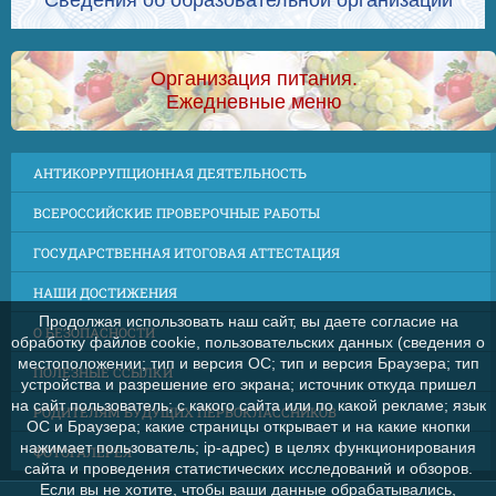
Сведения об образовательной организации
Организация питания.
Ежедневные меню
АНТИКОРРУПЦИОННАЯ ДЕЯТЕЛЬНОСТЬ
ВСЕРОССИЙСКИЕ ПРОВЕРОЧНЫЕ РАБОТЫ
ГОСУДАРСТВЕННАЯ ИТОГОВАЯ АТТЕСТАЦИЯ
НАШИ ДОСТИЖЕНИЯ
Продолжая использовать наш сайт, вы даете согласие на
О БЕЗОПАСНОСТИ
обработку файлов cookie, пользовательских данных (сведения о
местоположении; тип и версия ОС; тип и версия Браузера; тип
ПОЛЕЗНЫЕ ССЫЛКИ
устройства и разрешение его экрана; источник откуда пришел
на сайт пользователь; с какого сайта или по какой рекламе; язык
РОДИТЕЛЯМ БУДУЩИХ ПЕРВОКЛАССНИКОВ
ОС и Браузера; какие страницы открывает и на какие кнопки
нажимает пользователь; ip-адрес) в целях функционирования
ФОТОГАЛЕРЕЯ
сайта и проведения статистических исследований и обзоров.
Если вы не хотите, чтобы ваши данные обрабатывались,