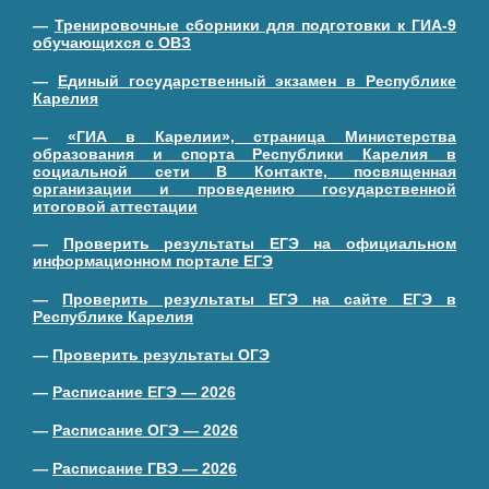
—
Тренировочные сборники для подготовки к ГИА-9
обучающихся с ОВЗ
—
Единый государственный экзамен в Республике
Карелия
—
«ГИА в Карелии», страница Министерства
образования и спорта Республики Карелия в
социальной сети В Контакте, посвященная
организации и проведению государственной
итоговой аттестации
—
Проверить результаты ЕГЭ на официальном
информационном портале ЕГЭ
—
Проверить результаты ЕГЭ на сайте ЕГЭ в
Республике Карелия
—
Проверить результаты ОГЭ
—
Расписание ЕГЭ — 2026
—
Расписание ОГЭ — 2026
—
Расписание ГВЭ — 2026