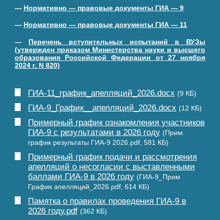
—
Нормативно — правовые документы ГИА — 9
—
Нормативно — правовые документы ГИА — 11
—
Перечень вступительных испытаний в ВУЗы
(утвержден приказом Министерства науки и высшего
образования Российской Федерации от 27 ноября
2024 г. N 820)
ГИА-11_график_апелляций_2026.docx
(9 КБ)
ГИА-9_График__апелляций_2026.docx
(12 КБ)
Примерный график ознакомления участников
ГИА-9 с результатами в 2026 году
(Прим.
график результаты ГИА-9 2026.pdf, 581 КБ)
Примерный график подачи и рассмотрения
апелляций о несогласии с выставленными
баллами ГИА-9 в 2026 году
(ГИА-9_Прим
График апелляций_2026.pdf, 614 КБ)
Памятка о правилах проведения ГИА-9 в
2026 году.pdf
(362 КБ)