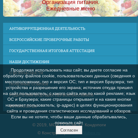
Организация питания.
Ежедневные меню
АНТИКОРРУПЦИОННАЯ ДЕЯТЕЛЬНОСТЬ
ВСЕРОССИЙСКИЕ ПРОВЕРОЧНЫЕ РАБОТЫ
ГОСУДАРСТВЕННАЯ ИТОГОВАЯ АТТЕСТАЦИЯ
НАШИ ДОСТИЖЕНИЯ
Продолжая использовать наш сайт, вы даете согласие на
О БЕЗОПАСНОСТИ
обработку файлов cookie, пользовательских данных (сведения о
местоположении; тип и версия ОС; тип и версия Браузера; тип
ПОЛЕЗНЫЕ ССЫЛКИ
устройства и разрешение его экрана; источник откуда пришел
на сайт пользователь; с какого сайта или по какой рекламе; язык
РОДИТЕЛЯМ БУДУЩИХ ПЕРВОКЛАССНИКОВ
ОС и Браузера; какие страницы открывает и на какие кнопки
нажимает пользователь; ip-адрес) в целях функционирования
ФОТОГАЛЕРЕЯ
сайта и проведения статистических исследований и обзоров.
Если вы не хотите, чтобы ваши данные обрабатывались,
покиньте сайт.
© 2019, МОУ СОШ № 3 г. Кондопоги
Согласен
© Конструктор сайтов
Nubex.ru