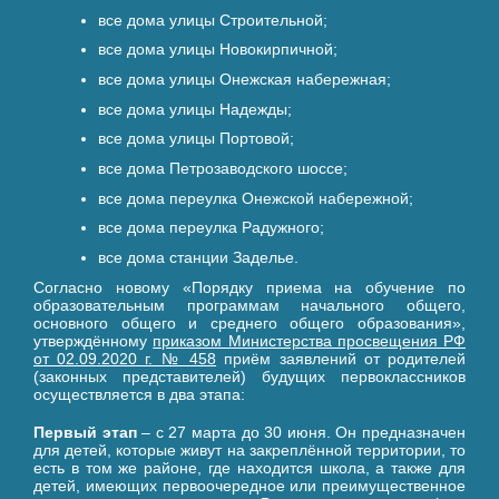
все дома улицы Строительной;
все дома улицы Новокирпичной;
все дома улицы Онежская набережная;
все дома улицы Надежды;
все дома улицы Портовой;
все дома Петрозаводского шоссе;
все дома переулка Онежской набережной;
все дома переулка Радужного;
все дома станции Заделье.
Согласно новому «Порядку приема на обучение по
образовательным программам начального общего,
основного общего и среднего общего образования»,
утверждённому
приказом Министерства просвещения РФ
от 02.09.2020 г. № 458
приём заявлений от родителей
(законных представителей) будущих первоклассников
осуществляется в два этапа:
Первый этап
– с 27 марта до 30 июня. Он предназначен
для детей, которые живут на закреплённой территории, то
есть в том же районе, где находится школа, а также для
детей, имеющих первоочередное или преимущественное